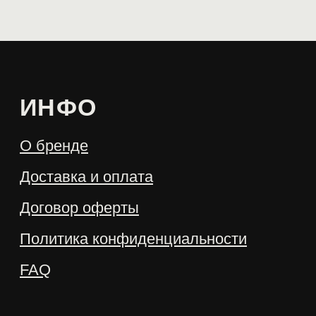
Получать лучшие
предложения первыми
Отправить
Чат-бот в
Telegram
Канал
Telegram
Website creator:
@warmeeer
VKontakte
Instagram
© 2022 Create with love ♥