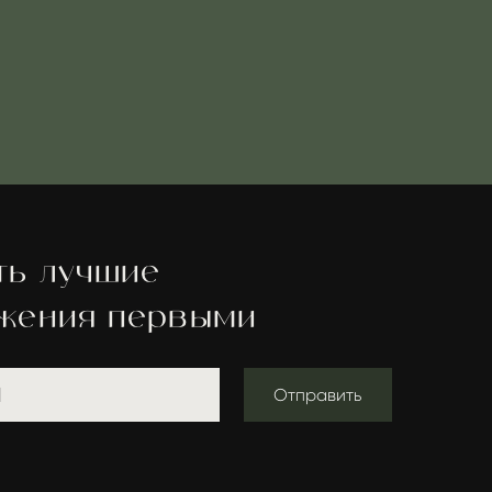
шие
первыми
Отправить
Website creator:
@warmeeer