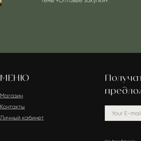
НЮ
Получать луч
предложения 
ин
кты
й кабинет
Чат-бот в
Telegram
Канал
Telegram
VKontakte
Instagram