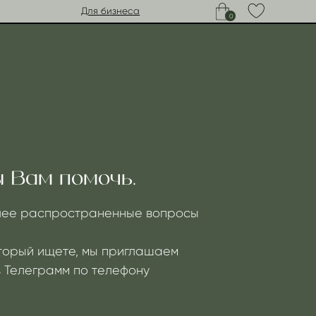
Для бизнеса
0
омочь.
страненные вопросы
е, мы приглашаем
 по телефону
dex.ru
ени