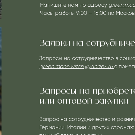
Заявки на сотрудничество
Запросы на сотрудничество в социальных сетях
green.moon.witch@yandex.ru
с
пометкой темы «Со
Запросы на приобретение ди
или оптовой закупки
Запрос на сотрудничество и розничную торговлю
Германии, Италии и других странах:
green.moon.
темы «Оптовые закупки».