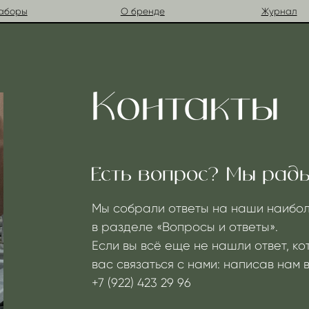
О бренде
Журнал
Контакты
Есть вопрос? Мы рады Вам п
Мы собрали ответы на наши наиболее распро
в разделе «Вопросы и ответы».
Если вы всё еще не нашли ответ, который ищет
вас связаться с нами: написав нам в Телеграмм
+7 (922) 423 29 96
Напишите нам по адресу
green.moon.witch@yan
Часы работы 9:00 – 16:00 по Московскому врем