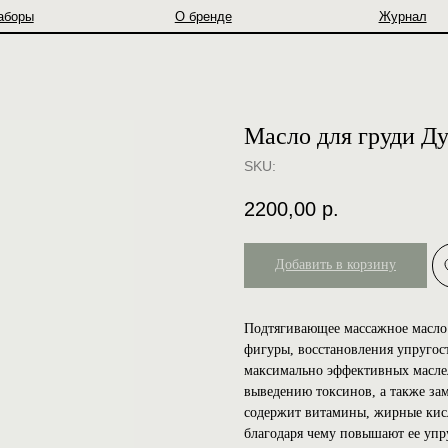
О бренде
Журнал
Масло для груди 
SKU:
2200,00
р.
Добавить в корзину
Подтягивающее массажное масло 
фигуры, восстановления упругост
максимально эффективных маслел
выведению токсинов, а также за
содержит витамины, жирные кисл
благодаря чему повышают ее упр