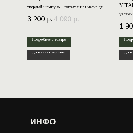
VITA
твердый шампунь + питательная маска для
волос с корицей и ванилью + шелковый
увлажн
3 200
р.
4 090
р.
кондиционер с кератином
выравн
1 9
Подробнее о товаре
Подр
Добавить в корзину
Доба
ИНФО
МЕ
О бренде
Магаз
Доставка и оплата
Конта
Договор оферты
Личны
Политика конфиденциальности
FAQ
© 2022 Create with love ♥