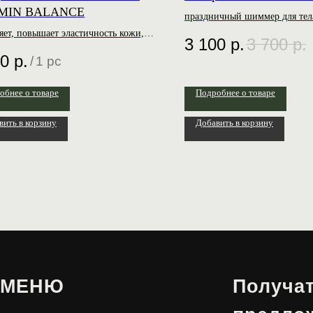
MIN BALANCE
праздничный шиммер для тела
состояние Любовь для души
яет, повышает эластичность кожи,
3 100
р.
3 700
р.
ивает тон
00
р.
/
1 pc
обнее о товаре
Подробнее о товаре
вить в корзину
Добавить в корзину
НЮ
Получать лучш
предложения 
ин
кты
й кабинет
Чат-бот в
Telegram
Канал
Telegram
VKontakte
Instagram