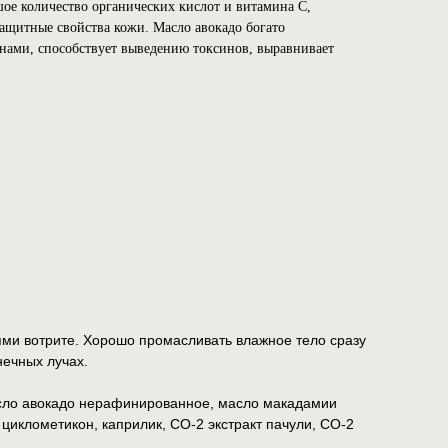
шое количество органических кислот и витамина С,
итные свойства кожи. Масло авокадо богато
нами, способствует выведению токсинов, выравнивает
ми вотрите. Хорошо промасливать влажное тело сразу
нечных лучах.
сло авокадо нерафинированное, масло макадамии
циклометикон, каприлик, СО-2 экстракт пачули, СО-2