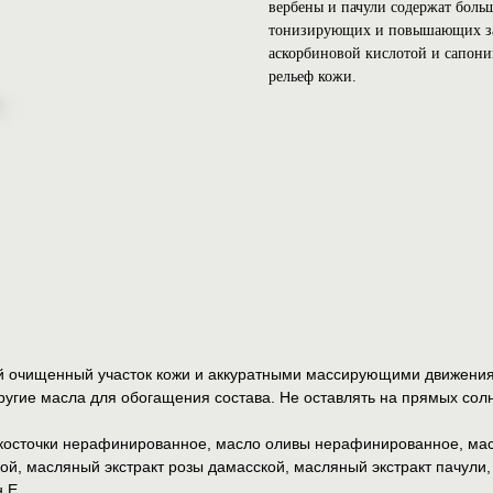
вербены и пачули содержат боль
тонизирующих и повышающих защ
аскорбиновой кислотой и сапони
рельеф кожи.
й очищенный участок кожи и аккуратными массирующими движения
ругие масла для обогащения состава. Не оставлять на прямых сол
косточки нерафинированное, масло оливы нерафинированное, ма
, масляный экстракт розы дамасской, масляный экстракт пачули, 
 Е.