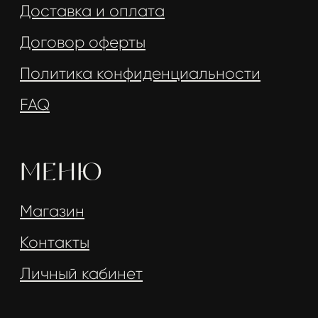
Отправить
Чат-бот в
Telegram
Канал
Telegram
Website creator:
@warmeeer
VKontakte
Instagram
© 2022 Create with love ♥