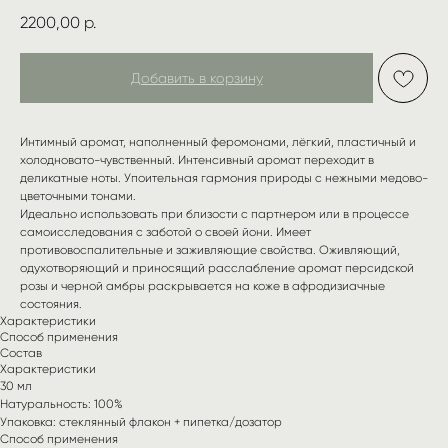
2200,00
р.
Добавить в корзину
Интимный аромат, наполненный феромонами, лёгкий, пластичный и
холодновато-чувственный. Интенсивный аромат переходит в
деликатные ноты. Упоительная гармония природы с нежными медово-
цветочными тонами.
Идеально использовать при близости с партнером или в процессе
самоисследования с заботой о своей йони. Имеет
противовоспалительные и заживляющие свойства. Оживляющий,
одухотворяющий и приносящий расслабление аромат персидской
розы и черной амбры раскрывается на коже в афродизиачные
состояния.
Характеристики
Способ применения
Состав
Характеристики
30 мл
Натуральность: 100%
Упаковка: стеклянный флакон + пипетка/дозатор
Способ применения