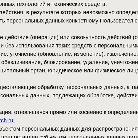
твие (операция) или совокупность действий (операций), 
 использования таких средств с персональными данными, в
точнение (обновление, изменение), извлечение, использова
личивание, блокирование, удаление, уничтожение персона
льный орган, юридическое или физическое лицо, самостоят
вляющие обработку персональных данных, а также опреде
ьных данных, подлежащих обработке, действия (операции
относящаяся прямо или косвенно к определенному или оп
м персональных данных для распространения, - персонал
оставлен субъектом персональных данных путем дачи согл
ъектом персональных данных для распространения в поря
 (далее - персональные данные, разрешенные для распро
https://greenmoonwitch.ru.
ствия, направленные на раскрытие персональных данных