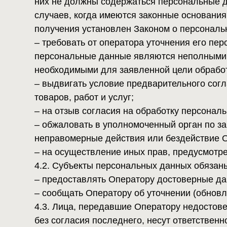
4.2. Субъекты персональных данных обязаны:
– предоставлять Оператору достоверные данные о
– сообщать Оператору об уточнении (обновлении,
4.3. Лица, передавшие Оператору недостоверные 
без согласия последнего, несут ответственность в
5. Оператор может обрабатывать следующие пер
5.1. Фамилия, имя, отчество.
5.2. Электронный адрес.
5.3. Номера телефонов.
5.4. Адрес фактического места проживания и регис
5.5. Также на сайте происходит сбор и обработка 
сервисов интернет-статистики (Яндекс Метрика и Г
5.6. Вышеперечисленные данные далее по тексту
5.7. Обработка специальных категорий персональ
политических взглядов, религиозных или философ
5.8. Обработка персональных данных, разрешенны
данных, указанных в ч. 1 ст. 10 Закона о персона
предусмотренные