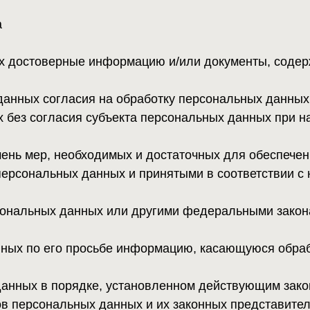
мер, необходимых и достаточных для обеспечения выполне
альных данных и принятыми в соответствии с ним нормат
ьных данных или другими федеральными законами.
о его просьбе информацию, касающуюся обработки его пе
 в порядке, установленном действующим законодательств
сональных данных и их законных представителей в соответ
ав субъектов персональных данных по запросу этого орга
акого запроса;
ограниченный доступ к настоящей Политике в отношении о
еские меры для защиты персональных данных от неправом
я, блокирования, копирования, предоставления, распростр
ерных действий в отношении персональных данных
тавление, доступ) персональных данных, прекратить обрабо
чаях, предусмотренных Законом о персональных данных;