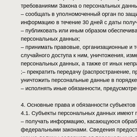
– исполнять иные обязанности, предусмотренные 
4. Основные права и обязанности субъектов перс
4.1. Субъекты персональных данных имеют право:
– получать информацию, касающуюся обработки е
федеральными законами. Сведения предоставляют
них не должны содержаться персональные данные,
случаев, когда имеются законные основания для 
получения установлен Законом о персональных д
– требовать от оператора уточнения его персонал
персональные данные являются неполными, устар
необходимыми для заявленной цели обработки, а 
– выдвигать условие предварительного согласия 
товаров, работ и услуг;
– на отзыв согласия на обработку персональных д
– обжаловать в уполномоченный орган по защите 
неправомерные действия или бездействие Операто
– на осуществление иных прав, предусмотренных 