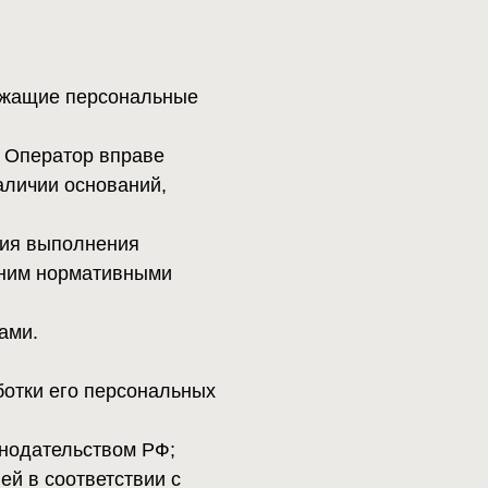
ния
ивными
рсональных
ом РФ;
ствии с
на необходимую
бработки
ерного или
анения
тку и