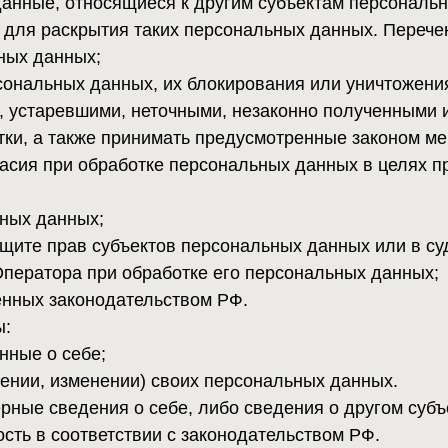
 себе;
 изменении) своих персональных данных.
сведения о себе, либо сведения о другом субъекте персо
 соответствии с законодательством РФ.
сональные данные Пользователя
трации по месту жительства и (или) по месту пребывания.
обезличенных данных о посетителях (в т.ч. файлов «cookie
угл Аналитика и других).
 Политики объединены общим понятием Персональные дан
ных данных, касающихся расовой, национальной принадле
ских убеждений, интимной жизни, Оператором не осуществ
х для распространения, из числа специальных категорий 
льных данных, допускается, если соблюдаются запреты и ус