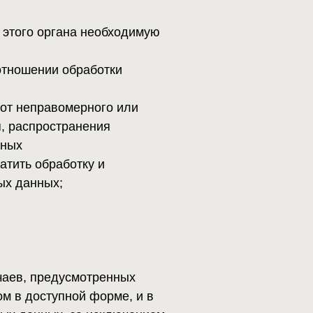
смотренных
й форме, и в
за исключением
ии и порядок ее
сли
ются
 своих прав;
на рынке
дке