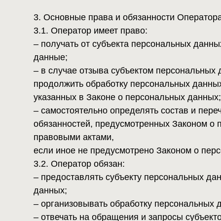
– самостоятельно определять состав и перечень 
обязанностей, предусмотренных Законом о персон
правовыми актами,
если иное не предусмотрено Законом о персонал
3.2. Оператор обязан:
– предоставлять субъекту персональных данных п
данных;
– организовывать обработку персональных данных
– отвечать на обращения и запросы субъектов пер
требованиями Закона о персональных данных;
– сообщать в уполномоченный орган по защите пр
информацию в течение 30 дней с даты получения т
– публиковать или иным образом обеспечивать не
персональных данных;
– принимать правовые, организационные и технич
случайного доступа к ним, уничтожения, изменени
персональных данных, а также от иных неправом
;– прекратить передачу (распространение, предос
уничтожить персональные данные в порядке и слу