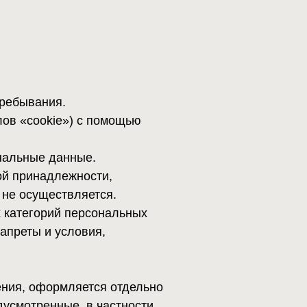
яется отдельно
, в частности,
омоченным
ователя
ым кругом лиц
персональных
х данных.
 (номер
персональных
могут
ения,
олитики