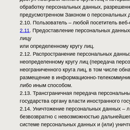
2.12. Распространение персональных данных – л
неопределенному кругу лиц (передача персональ
неограниченного круга лиц, в том числе обнарод
размещение в информационно-телекоммуникационн
либо иным способом.
2.13. Трансграничная передача персональных дан
государства органу власти иностранного государс
2.14. Уничтожение персональных данных – любые 
безвозвратно с невозможностью дальнейшего во
системе персональных данных и (или) уничтожаю
3. Основные права и обязанности Оператора
3.1. Оператор имеет право:
– получать от субъекта персональных данных до
данные;
– в случае отзыва субъектом персональных данны
продолжить обработку персональных данных без с
указанных в Законе о персональных данных;