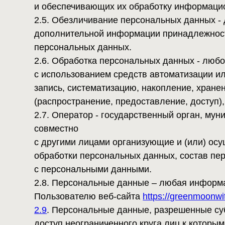
2.6. Обработка персональных данных - любое дейс
с использованием средств автоматизации или без
запись, систематизацию, накопление, хранение, у
(распространение, предоставление, доступ), обез
2.7. Оператор - государственный орган, муниципа
совместно
с другими лицами организующие и (или) осущест
обработки персональных данных, состав персонал
с персональными данными.
2.8. Персональные данные – любая информация, 
Пользователю веб-сайта
https://greenmoonwitch.ru.
2.9
. Персональные данные, разрешенные субъекто
доступ неограниченного круга лиц к которым пред
обработку персональных данных, разрешенных суб
предусмотренном Законом о персональных данных
2.10. Пользователь – любой посетитель веб-сайта
2.11
. Предоставление персональных данных – дей
лицу
или определенному кругу лиц.