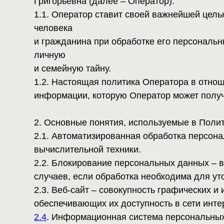
человека
и гражданина при обработке его персональных дан
личную
и семейную тайну.
1.2. Настоящая политика Оператора в отношении 
информации, которую Оператор может получить о 
2. Основные понятия, используемые в Политике
2.1. Автоматизированная обработка персональных
вычислительной техники.
2.2. Блокирование персональных данных – време
случаев, если обработка необходима для уточнен
2.3. Веб-сайт – совокупность графических и инфо
обеспечивающих их доступность в сети интернет п
2.4
. Информационная система персональных данны
и обеспечивающих их обработку информационных т
2.5. Обезличивание персональных данных - действ
дополнительной информации принадлежность перс
персональных данных.