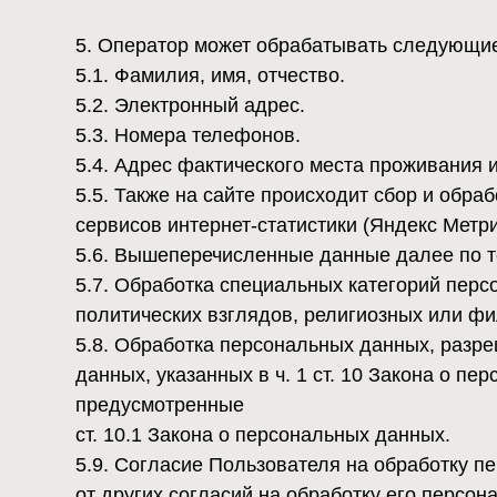
ст. 10.1 Закона о персональных данных.
5.9. Согласие Пользователя на обработку персон
от других согласий на обработку его персональны
ст. 10.1 Закона о персональных данных. Требова
органом по защите прав субъектов персональных 
5.9.1 Согласие на обработку персональных данны
Пользователь предоставляет Оператору непосред
5.9.2 Оператор обязан в срок не позднее трех ра
опубликовать информацию об условиях обработки, 
персональных данных, разрешенных для распрост
5.9.3 Передача (распространение, предоставлени
данных для распространения, должна быть прекр
Данное требование должно включать в себя фамил
телефона, адрес электронной почты или почтовый
данных, обработка которых подлежит прекращени
обрабатываться только Оператором,
которому оно направлено.5.9.4 Согласие на обра
прекращает свое действие с момента поступления 