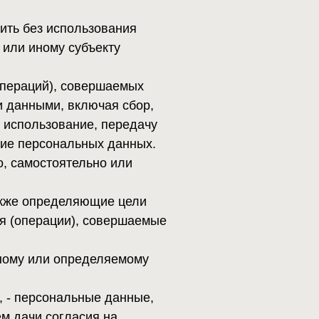
совершаемых
ключая сбор,
ние, передачу
льных данных.
ельно или
ляющие цели
), совершаемые
ределяемому
ьные данные,
асия на
дке,
странения).
 определенному