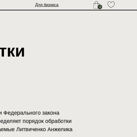
Для бизнеса
0
ого закона
ядок обработки
ченко Анжелика
ав и свобод