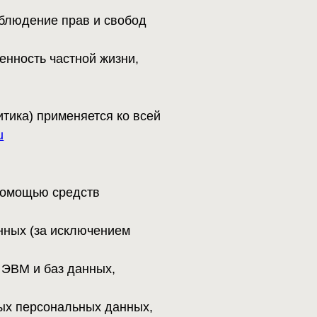
ной жизни,
яется ко всей
дств
ключением
данных,
ьных данных,
ользования
убъекту