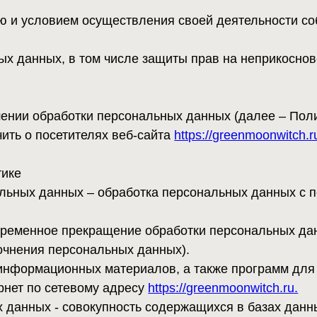
ных, в том числе защиты прав на неприкосновенность част
обработки персональных данных (далее – Политика) примен
посетителях веб-сайта
https://greenmoonwitch.ru
 данных – обработка персональных данных с помощью сре
нное прекращение обработки персональных данных (за ис
ия персональных данных).
рмационных материалов, а также программ для ЭВМ и баз 
о сетевому адресу
https://greenmoonwitch.ru.
х - совокупность содержащихся в базах данных персонал
ехнологий и технических средств.
ия, в результате которых невозможно определить без исп
ональных данных конкретному Пользователю или иному с