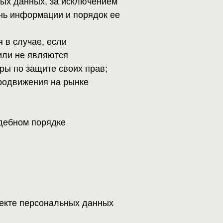
нальных данных
») с помощью
ные.
жности,
ляется.
персональных
ловия,