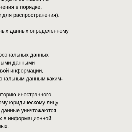
 данных
ми
ации,
анным каким-
транного
скому лицу.
чтожаются
ционной
ональные
праве
аний,