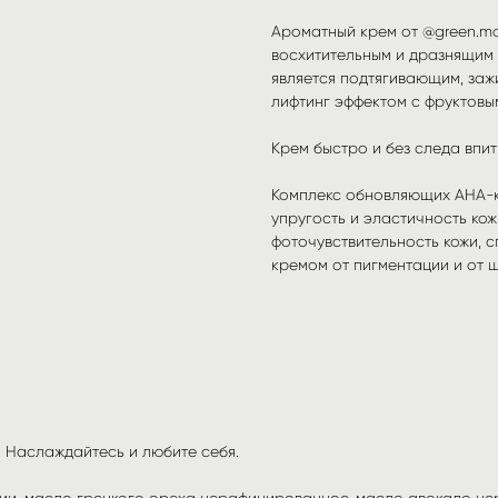
Ароматный крем от @green.mo
восхитительным и дразнящим 
является подтягивающим, за
лифтинг эффектом с фруктовы
Крем быстро и без следа впит
Комплекс обновляющих АНА-к
упругость и эластичность ко
фоточувствительность кожи, 
кремом от пигментации и от 
 Наслаждайтесь и любите себя.
илии, масло грецкого ореха нерафинированное, масло авокадо н