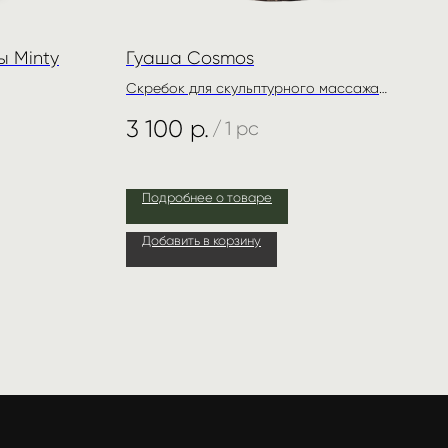
ы Minty
Гуаша Cosmos
Cкребок для скульптурного массажа
лица/гуаша
3 100
р.
/
1 pc
Подробнее о товаре
Добавить в корзину
ие
первыми
Отправить