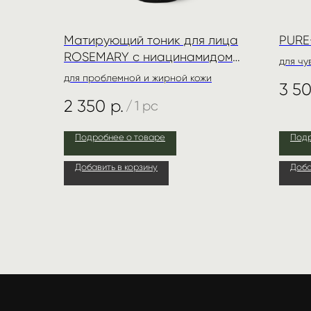
Матирующий тоник для лица
PURE
ROSEMARY с ниацинамидом
для чу
20% и феруловой кислотой 6%
для проблемной и жирной кожи
3 5
2 350
р.
/
1 pc
Подробнее о товаре
Подр
Добавить в корзину
Доба
ИНФО
МЕ
О бренде
Магаз
Доставка и оплата
Конта
Договор оферты
Личны
Политика конфиденциальности