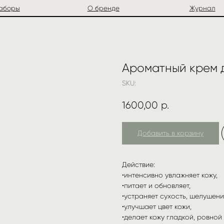
О бренде
Журнал
Ароматный крем д
SKU:
1600,00
р.
Добавить в корзину
Действие:
•интенсивно увлажняет кожу,
•питает и обновляет,
•устраняет сухость, шелушения
•улучшает цвет кожи,
•делает кожу гладкой, ровной