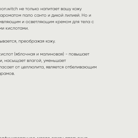
on.witch не только напитает вашу кожу
ароматом пало санто и дикой лилией. Но и
живляющим и осветляющим кремом для тела с
ми кислотами.
ывается, преображая кожу.
ислот (яблочная и малиновая) - повышает
жи, насыщает влагой, уменьшает
спасает от целлюлита, является отбеливающим
шрамов.
ерафинированное, масло семян апельсина