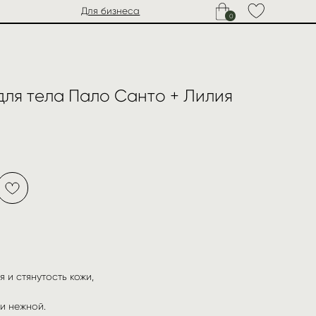
Для бизнеса
0
ля тела Пало Санто + Лилия
 и стянутость кожи,
 и нежной.