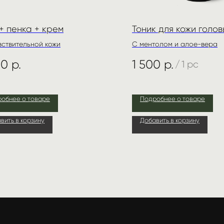
+ пенка + крем
Тоник для кожи голов
вствительной кожи
C ментолом и алое-вера
00
р.
1 500
р.
/
1 pc
обнее о товаре
Подробнее о товаре
вить в корзину
Добавить в корзину
НЮ
Получать лучш
предложения 
ин
кты
й кабинет