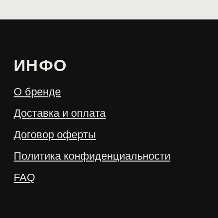
предложения первыми
Отправить
Чат-бот в
Telegram
Канал
Telegram
Website creator:
@warmeeer
VKontakte
Instagram
© 2022 Create with love ♥