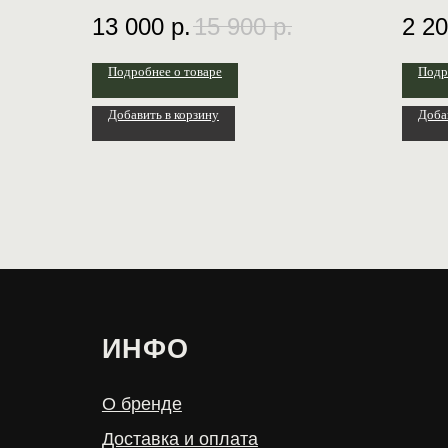
пудра 100 мл + тоник rosemary 100 мл +
13 000
р.
15 900
р.
2 2
сыворотка бакучиол 30 мл + крем healing 50
мл + маска anti acne 50 мл + протокол
использования
Подробнее о товаре
Подр
Добавить в корзину
Доба
ИНФО
МЕ
О бренде
Магаз
Доставка и оплата
Конта
Договор оферты
Личны
Политика конфиденциальности
FAQ
© 2022 Create with love ♥