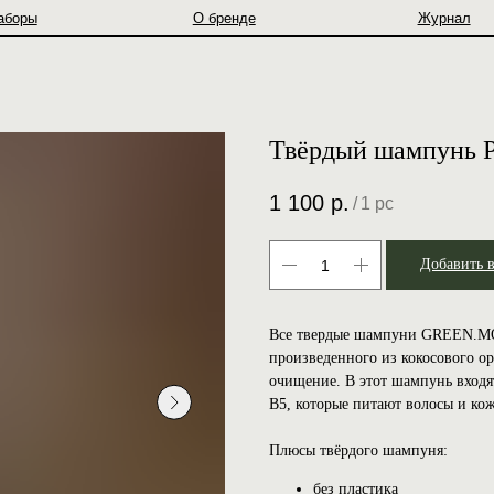
О бренде
Журнал
Твёрдый шампунь P
1 100
р.
/
1 pc
Добавить 
Все твердые шампуни GREEN.MO
произведенного из кокосового ор
очищение. В этот шампунь входя
В5, которые питают волосы и ко
Плюсы твёрдого шампуня:
без пластика