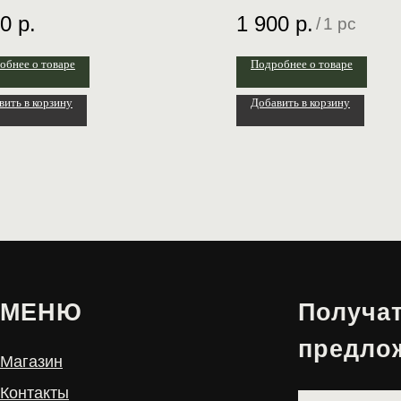
00
р.
1 900
р.
/
1 pc
обнее о товаре
Подробнее о товаре
вить в корзину
Добавить в корзину
НЮ
Получать лучш
предложения 
ин
кты
й кабинет
Чат-бот в
Telegram
Канал
Telegram
VKontakte
Instagram