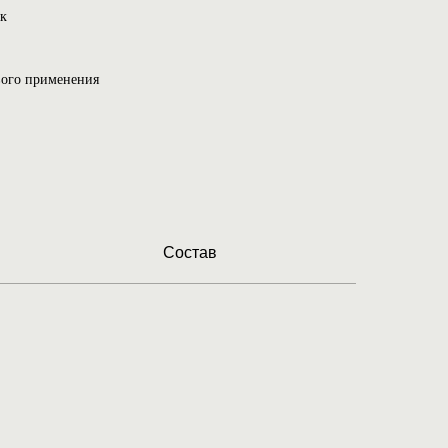
ек
рвого применения
Состав